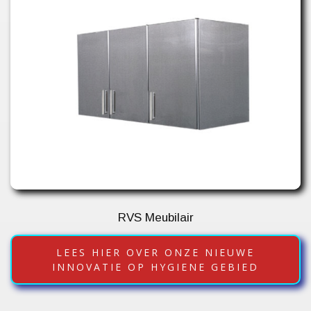
RVS Meubilair
LEES HIER OVER ONZE NIEUWE
INNOVATIE OP HYGIENE GEBIED